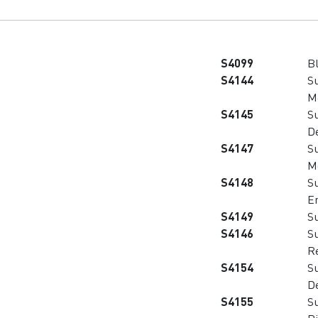
S4099
Bl
S4144
S
Me
S4145
S
D
S4147
S
M
S4148
S
E
S4149
S
S4146
S
R
S4154
Su
D
S4155
Su