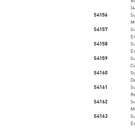
B
(
S4156
Su
M
S4157
S
E
S4158
S
E
S4159
S
Ca
S4160
S
D
S4161
S
R
S4162
S
M
S4163
S
E